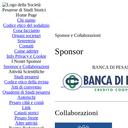
Home Page
Chi siamo
Codice etico del sodalizio
Cosa facciamo
Sponsor e Collaborazioni
Organi societari
Segreteria
Contatti
Sponsor
Come aderire
Info Privacy e Cookie
I Nostri Sponsor
Sponsor e Collaborazioni
BANCA DI PES
Attività Scientifiche
Studi pesaresi
Codice etico della rivista
Atti di convegno
Quaderni di Studi pesaresi
Asterischi
Pesaro città e contà
Link
Collaborazioni
Catasti storici
Pesaro Storie
Altre attività