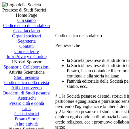
Home Page
Chi siamo
Codice etico del sodalizio
Cosa facciamo
Codice etico del sodalizio
Organi societari
Segreteria
Premesso che
Contatti
Come aderire
Info Privacy e Cookie
la Società pesarese di studi storic
I Nostri Sponsor
la Società pesarese di studi storici
Sponsor e Collaborazioni
Pesaro, il suo contado e il territor
Attività Scientifiche
contigue e alla storia italiana;
Studi pesaresi
l'attività editoriale della Società 
Codice etico della rivista
studio, ecc.;
Atti di convegno
Quaderni di Studi pesaresi
§ 1 la Società pesarese di studi storici è 
Asterischi
particolare eguaglianza e pluralismo senza
Pesaro città e contà
favorendo l'uguaglianza e la libertà dei ci
Link
§ 2 la Società pesarese di studi storici si 
Catasti storici
deplora ogni condotta di primazia basata s
Pesaro Storie
credo religioso, ecc.; promuove collaboraz
Altre attività
terze;