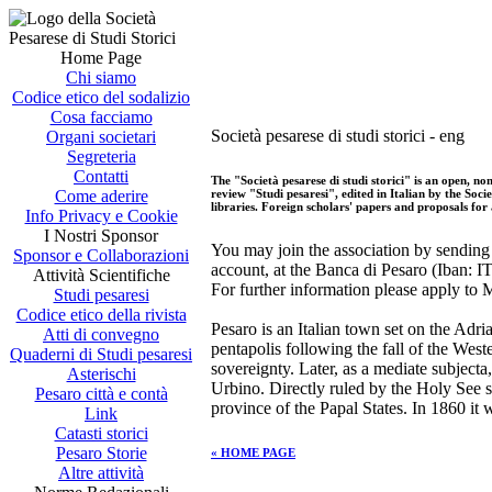
Home Page
Chi siamo
Codice etico del sodalizio
Cosa facciamo
Società pesarese di studi storici - eng
Organi societari
Segreteria
Contatti
The "Società pesarese di studi storici" is an open, no
review "Studi pesaresi", edited in Italian by the Soci
Come aderire
libraries. Foreign scholars' papers and proposals fo
Info Privacy e Cookie
I Nostri Sponsor
You may join the association by sending 
Sponsor e Collaborazioni
account, at the Banca di Pesaro (Iba
Attività Scientifiche
For further information please apply to 
Studi pesaresi
Codice etico della rivista
Pesaro is an Italian town set on the Ad
Atti di convegno
pentapolis following the fall of the We
Quaderni di Studi pesaresi
sovereignty. Later, as a mediate subjecta
Asterischi
Urbino. Directly ruled by the Holy See s
Pesaro città e contà
province of the Papal States. In 1860 it
Link
Catasti storici
Pesaro Storie
« HOME PAGE
Altre attività