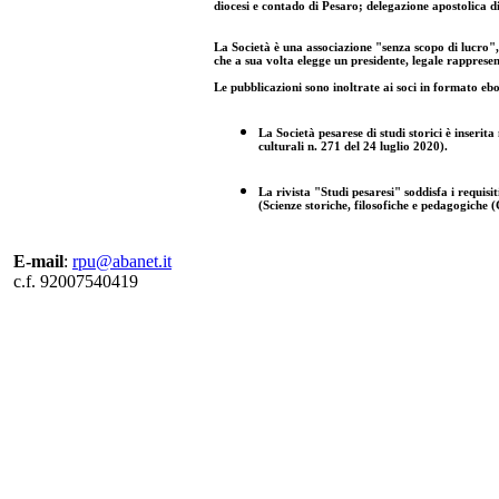
diocesi e contado di Pesaro; delegazione apostolica di
La Società è una associazione "senza scopo di lucro", a
che a sua volta elegge un presidente, legale rappresenta
Le pubblicazioni sono inoltrate ai soci in formato eb
La Società pesarese di studi storici è inserita 
culturali n. 271 del 24 luglio 2020).
La rivista "Studi pesaresi" soddisfa i requisiti 
(Scienze storiche, filosofiche e pedagogiche (
E-mail
:
rpu@abanet.it
c.f. 92007540419