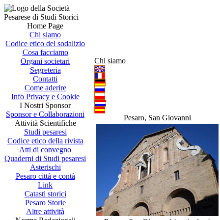
Home Page
Chi siamo
Codice etico del sodalizio
Cosa facciamo
Chi siamo
Organi societari
Segreteria
Contatti
Come aderire
Info Privacy e Cookie
I Nostri Sponsor
Sponsor e Collaborazioni
Pesaro, San Giovanni
Attività Scientifiche
Studi pesaresi
Codice etico della rivista
Atti di convegno
Quaderni di Studi pesaresi
Asterischi
Pesaro città e contà
Link
Catasti storici
Pesaro Storie
Altre attività