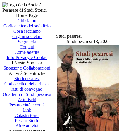
Home Page
Chi siamo
Codice etico del sodalizio
Cosa facciamo
Studi pesaresi
Organi societari
Studi pesaresi 13, 2025
Segreteria
Contatti
Come aderire
Info Privacy e Cookie
I Nostri Sponsor
Sponsor e Collaborazioni
Attività Scientifiche
Studi pesaresi
Codice etico della rivista
Atti di convegno
Quaderni di Studi pesaresi
Asterischi
Pesaro città e contà
Link
Catasti storici
Pesaro Storie
Altre attività