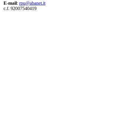
E-mail
:
rpu@abanet.it
c.f. 92007540419