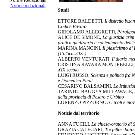
Norme Redazionali
Norme redazionali
Studi
ETTORE BALDETTI,
Il distretto biz
Codice Bavaro
GIROLAMO ALLEGRETTi,
Paralipo
ALICE DE SIMONE,
La giustizia crim
pratica giudiziaria e contenimento dell'i
MARINA MANCINI,
Il plasticismo di
(1525ca-2025)
ALBERTO VENTURATI,
Il diario m
CRISTINA RAVARA MONTEBELLI
XIX secolo
LUIGI RUSSO,
Scienza e politica fra 
e Domenico Paoli
CESARINO BALSAMINI,
Le Istituzi
TARINDU BAGGYA MILLAWAGE,
della provincia di Pesaro e Urbino
LORENZO PIZZORNO,
Circoli e mov
Notizie dal territorio
ANNA FUCILI,
La chiesa-oratorio di 
GRAZIA CALEGARI,
Tre pittori baro
EDMONDO LUCHETTI,
Le cavalle "