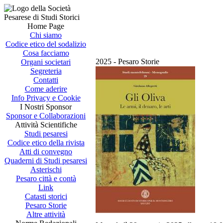
Home Page
Chi siamo
Codice etico del sodalizio
Cosa facciamo
2025 - Pesaro Storie
Organi societari
Segreteria
Contatti
Come aderire
Info Privacy e Cookie
I Nostri Sponsor
Sponsor e Collaborazioni
Attività Scientifiche
Studi pesaresi
Codice etico della rivista
Atti di convegno
Quaderni di Studi pesaresi
Asterischi
Pesaro città e contà
Link
Catasti storici
Pesaro Storie
Altre attività