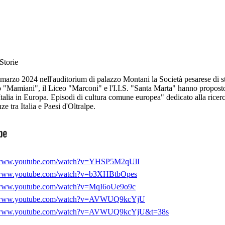
Storie
 marzo 2024 nell'auditorium di palazzo Montani la Società pesarese di s
ceo "Mamiani", il Liceo "Marconi" e l'I.I.S. "Santa Marta" hanno proposto
Italia in Europa. Episodi di cultura comune europea" dedicato alla ricerc
e tra Italia e Paesi d'Oltralpe.
//www.youtube.com/watch?v=YHSP5M2qUlI
//www.youtube.com/watch?v=b3XHBtbOpes
//www.youtube.com/watch?v=MqI6oUe9o9c
//www.youtube.com/watch?v=AVWUQ9kcYjU
//www.youtube.com/watch?v=AVWUQ9kcYjU&t=38s