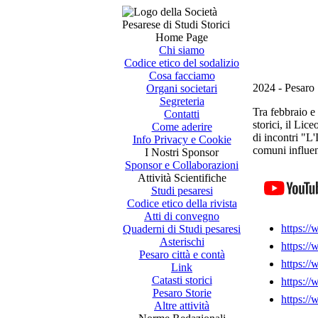
Home Page
Chi siamo
Codice etico del sodalizio
Cosa facciamo
2024 - Pesaro 
Organi societari
Segreteria
Tra febbraio e
Contatti
storici, il Li
Come aderire
di incontri "L'
Info Privacy e Cookie
comuni influenz
I Nostri Sponsor
Sponsor e Collaborazioni
Attività Scientifiche
Studi pesaresi
Codice etico della rivista
Atti di convegno
https:
Quaderni di Studi pesaresi
Asterischi
https:
Pesaro città e contà
https:
Link
Catasti storici
https:
Pesaro Storie
https:
Altre attività