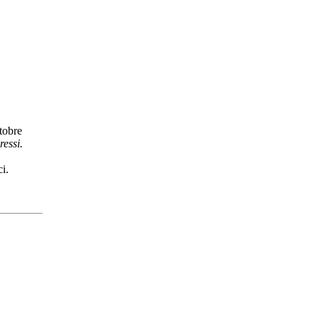
ttobre
ressi.
ci.