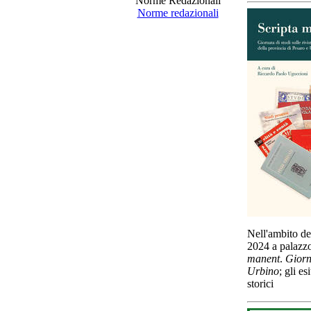
Norme Redazionali
Norme redazionali
Nell'ambito del
2024 a palazzo
manent
.
Giorna
Urbino
; gli e
storici