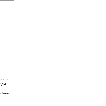
ebbraio
ripta
 e
i studi