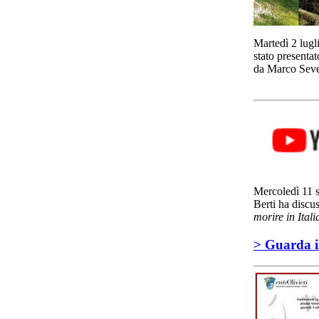
Martedì 2 lugli
stato presenta
da Marco Seve
Mercoledì 11 s
Berti ha disc
morire in Ital
> Guarda i