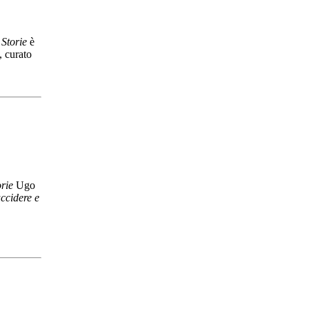
Storie
è
, curato
rie
Ugo
uccidere e