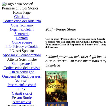
Home Page
Chi siamo
Codice etico del sodalizio
Cosa facciamo
2017 - Pesaro Storie
Organi societari
Segreteria
Contatti
Con la serie "Pesaro Storie", promossa dalla Società p
(l'assessorato alla Bellezza del Comune di Pesaro, l'E
Come aderire
Fondazione Cassa di Risparmio di Pesaro, ecc.), vengo
Info Privacy e Cookie
dell'Autore.
I Nostri Sponsor
Sponsor e Collaborazioni
I volumi presentati nel corso degli incon
Attività Scientifiche
di studi storici. Chi fosse interessato a l
Studi pesaresi
biblioteca
Codice etico della rivista
Atti di convegno
Quaderni di Studi pesaresi
Asterischi
Pesaro città e contà
Link
Catasti storici
Pesaro Storie
Altre attività