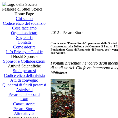
Home Page
Chi siamo
Codice etico del sodalizio
Cosa facciamo
2012 - Pesaro Storie
Organi societari
Segreteria
Contatti
Con la serie "Pesaro Storie", promossa dalla Società p
(l'assessorato alla Bellezza del Comune di Pesaro, l'E
Come aderire
Fondazione Cassa di Risparmio di Pesaro, ecc.), vengo
Info Privacy e Cookie
dell'Autore.
I Nostri Sponsor
Sponsor e Collaborazioni
I volumi presentati nel corso degli incon
Attività Scientifiche
di studi storici. Chi fosse interessato a l
Studi pesaresi
biblioteca
Codice etico della rivista
Atti di convegno
Quaderni di Studi pesaresi
Asterischi
Pesaro città e contà
Link
Catasti storici
Pesaro Storie
Altre attività