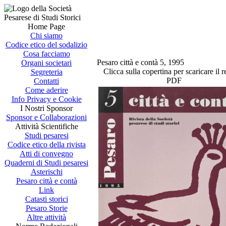
Home Page
Chi siamo
Codice etico del sodalizio
Cosa facciamo
Pesaro città e contà 5, 1995
Organi societari
Clicca sulla copertina per scaricare il r
Segreteria
PDF
Contatti
Come aderire
Info Privacy e Cookie
I Nostri Sponsor
Sponsor e Collaborazioni
Attività Scientifiche
Studi pesaresi
Codice etico della rivista
Atti di convegno
Quaderni di Studi pesaresi
Asterischi
Pesaro città e contà
Link
Catasti storici
Pesaro Storie
Altre attività