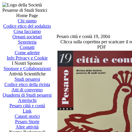
Home Page
Chi siamo
Codice etico del sodalizio
Cosa facciamo
Pesaro città e contà 19, 2004
Organi societari
Clicca sulla copertina per scaricare il r
Segreteria
PDF
Contatti
Come aderire
Info Privacy e Cookie
I Nostri Sponsor
Sponsor e Collaborazioni
Attività Scientifiche
Studi pesaresi
Codice etico della rivista
Atti di convegno
Quaderni di Studi pesaresi
Asterischi
Pesaro città e contà
Link
Catasti storici
Pesaro Storie
Altre attività