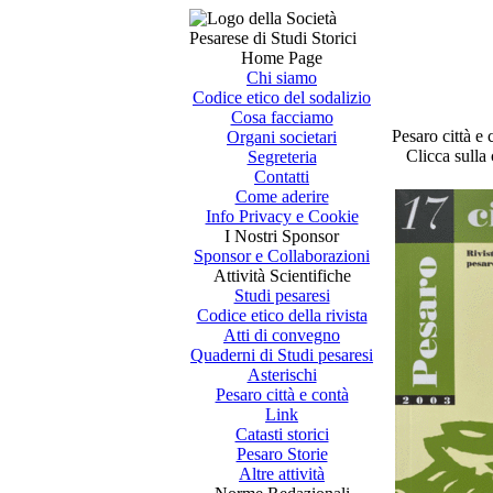
Home Page
Chi siamo
Codice etico del sodalizio
Cosa facciamo
Pesaro città e
Organi societari
Clicca sulla 
Segreteria
Contatti
Come aderire
Info Privacy e Cookie
I Nostri Sponsor
Sponsor e Collaborazioni
Attività Scientifiche
Studi pesaresi
Codice etico della rivista
Atti di convegno
Quaderni di Studi pesaresi
Asterischi
Pesaro città e contà
Link
Catasti storici
Pesaro Storie
Altre attività