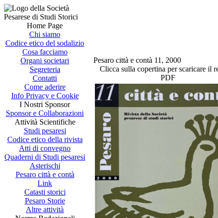
Home Page
Chi siamo
Codice etico del sodalizio
Cosa facciamo
Pesaro città e contà 11, 2000
Organi societari
Clicca sulla copertina per scaricare il r
Segreteria
PDF
Contatti
Come aderire
Info Privacy e Cookie
I Nostri Sponsor
Sponsor e Collaborazioni
Attività Scientifiche
Studi pesaresi
Codice etico della rivista
Atti di convegno
Quaderni di Studi pesaresi
Asterischi
Pesaro città e contà
Link
Catasti storici
Pesaro Storie
Altre attività