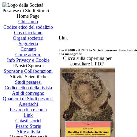
Home Page
Chi siamo
Codice etico del sodalizio
Cosa facciamo
Link
Organi societari
Segreteria
Contatti
Tra il 2000 e il 2009 la Società pesarese di studi sto
alla monografia.
Come aderire
Clicca sulla copertina per
Info Privacy e Cookie
consultare il PDF
I Nostri Sponsor
Sponsor e Collaborazioni
Attività Scientifiche
Studi pesaresi
Codice etico della rivista
Atti di convegno
Quaderni di Studi pesaresi
Asterischi
Pesaro città e contà
Link
Catasti storici
Pesaro Storie
Altre attività