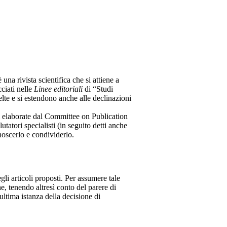
na rivista scientifica che si attiene a
cciati nelle
Linee editoriali
di “Studi
elte e si estendono anche alle declinazioni
oni elaborate dal Committee on Publication
utatori specialisti (in seguito detti anche
onoscerlo e condividerlo.
li articoli proposti. Per assumere tale
e, tenendo altresì conto del parere di
ultima istanza della decisione di