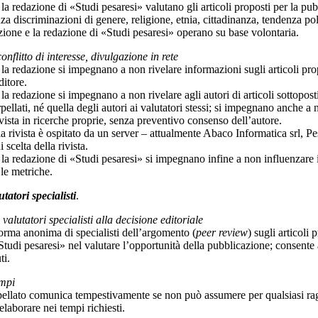
la redazione di «Studi pesaresi» valutano gli articoli proposti per la pu
nza discriminazioni di genere, religione, etnia, cittadinanza, tendenza pol
ezione e la redazione di «Studi pesaresi» operano su base volontaria.
onflitto di interesse, divulgazione in rete
la redazione si impegnano a non rivelare informazioni sugli articoli propo
ditore.
la redazione si impegnano a non rivelare agli autori di articoli sottoposti
erpellati, né quella degli autori ai valutatori stessi; si impegnano anche a n
ivista in ricerche proprie, senza preventivo consenso dell’autore.
lla rivista è ospitato da un server – attualmente Abaco Informatica srl, P
i scelta della rivista.
 la redazione di «Studi pesaresi» si impegnano infine a non influenzare 
 le metriche.
tatori specialisti
.
valutatori specialisti alla decisione editoriale
forma anonima di specialisti dell’argomento (
peer review
) sugli articoli
tudi pesaresi» nel valutare l’opportunità della pubblicazione; consente ag
ti.
empi
pellato comunica tempestivamente se non può assumere per qualsiasi rag
elaborare nei tempi richiesti.