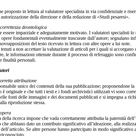
e proposto in lettura al valutatore specialista in via confidenziale e rise
 autorizzazione della direzione e della redazione di «Studi pesaresi».
 correttezza deontologica
ve essere imparziale e adeguatamente motivato. I valutatori specialisti l
i opere fondamentali eventualmente trascurate dall’autore; segnalano infi
ovrapposizioni del testo ricevuto in lettura con altre opere a lui note.
tenuti a non accettare la valutazione di articoli per i quali si accorgano 
tre, le informazioni ottenute durante il processo di referaggio sono conf
r finalità personali.
utori
orretta attribuzione
ponsabile unico dei contenuti della sua pubblicazione; proponendone la
 è originale e che tutti i testi e i fondi archivistici utilizzati vi sono cor
delle fonti delle immagini e dei documenti pubblicati e si impegna a ri
alla riproduzione stessa.
’opera
 della ricerca impone che vada correttamente attribuita la paternità del
 che abbiano dato un contributo significativo all’ideazione, alla realizza
 dell’articolo. Se altre persone hanno partecipato in modo significativo a 
 riconosciuto.