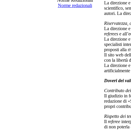
Norme Redazionali
La direzione e 
Norme redazionali
scientifico, se
autori. La dir
Riservatezza, c
La direzione e 
referees
e all’e
La direzione e 
specialisti int
proposti alla r
Il sito web de
con la libertà d
La direzione e
artificialmente
Doveri dei valu
Contributo dei 
Il giudizio in 
redazione di «S
propri contribu
Rispetto dei t
Il
referee
inter
di non poterla 