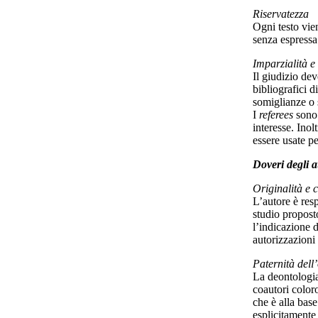
Riservatezza
Ogni testo vien
senza espressa
Imparzialità e
Il giudizio de
bibliografici d
somiglianze o s
I
referees
sono 
interesse. Inol
essere usate pe
Doveri degli a
Originalità e c
L’autore è res
studio proposto
l’indicazione 
autorizzazioni 
Paternità dell
La deontologia
coautori coloro
che è alla base
esplicitamente