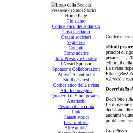
Home Page
Chi siamo
Codice etico del sodalizio
Cosa facciamo
Codice etico de
Organi societari
Segreteria
«
Studi pesares
Contatti
principi di rig
Come aderire
pesaresi” 1, 20
Info Privacy e Cookie
editoriali della
I Nostri Sponsor
La rivista risp
Sponsor e Collaborazioni
Ethics (
Best P
Attività Scientifiche
referees
) e ogn
Studi pesaresi
Codice etico della rivista
Doveri della d
Atti di convegno
Quaderni di Studi pesaresi
Decisione sull
Asterischi
La direzione e
Pesaro città e contà
decisione, dire
Link
anonimi valuta
Catasti storici
pubblicare i sa
Pesaro Storie
Altre attività
Correttezza