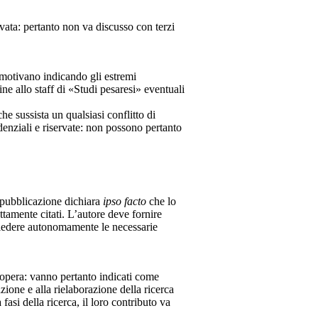
rvata: pertanto non va discusso con terzi
o motivano indicando gli estremi
ne allo staff di «Studi pesaresi» eventuali
che sussista un qualsiasi conflitto di
idenziali e riservate: non possono pertanto
 pubblicazione dichiara
ipso facto
che lo
rettamente citati. L’autore deve fornire
chiedere autonomamente le necessarie
l’opera: vanno pertanto indicati come
zione e alla rielaborazione della ricerca
fasi della ricerca, il loro contributo va