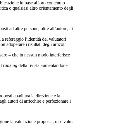
bblicazione in base al loro contenuto
itica o qualsiasi altro orientamento degli
sti ad altre persone, oltre all’autore, ai
 a referaggio l’identità dei valutatori
on adoperare i risultati degli articoli
esaro – che in nessun modo interferisce
il
ranking
della rivista aumentandone
 proposti coadiuva la direzione e la
li autori di arricchire e perfezionare i
ione la valutazione proposta, o se valuta