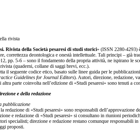
lla rivista
i. Rivista della Società pesaresi di studi storici
» (ISSN 2280-4293) è u
ore, correttezza deontologica e onestà intellettuale. Tali principi – già tra
12, pp. 5-6 – sono il fondamento della propria attività, ne ispirano le sc
 rivista (quaderni, collane di saggi brevi, ecc.).
etta il seguente codice etico, basato sulle linee guida per le pubblicazi
ractice Guidelines for Journal Editors
). Autori, direzione, redazione, val
i altra parte coinvolta nell’edizione di «Studi pesaresi» sono tenuti a c
irezione e della redazione
a pubblicazione
 la redazione di «Studi pesaresi» sono responsabili dell’approvazione deg
zione e redazione di «Studi pesaresi» si consultano in riunioni periodich
tori specialisti; direzione e redazione restano comunque responsabili in 
ggi proposti.