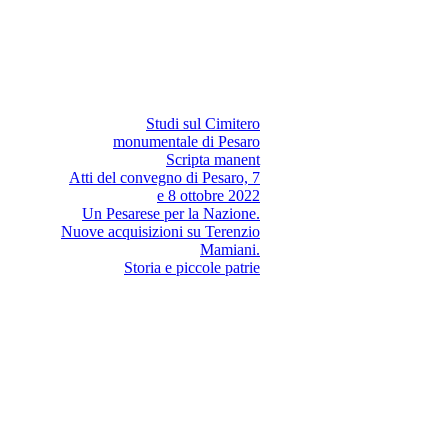
Studi sul Cimitero
monumentale di Pesaro
Scripta manent
Atti del convegno di Pesaro, 7
e 8 ottobre 2022
Un Pesarese per la Nazione.
Nuove acquisizioni su Terenzio
Mamiani.
Storia e piccole patrie