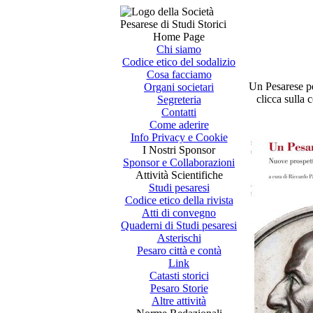
Home Page
Chi siamo
Codice etico del sodalizio
Cosa facciamo
Un Pesarese p
Organi societari
clicca sulla 
Segreteria
Contatti
Come aderire
Info Privacy e Cookie
I Nostri Sponsor
Sponsor e Collaborazioni
Attività Scientifiche
Studi pesaresi
Codice etico della rivista
Atti di convegno
Quaderni di Studi pesaresi
Asterischi
Pesaro città e contà
Link
Catasti storici
Pesaro Storie
Altre attività