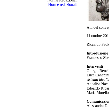
Norme Redazionali
Norme redazionali
Atti del conve
11 ottobre 20
Riccardo Paol
Introduzione
Francesco Sber
Interventi
Giorgio Benel
Luca Canapin
sistema idealis
Annalisa Naci
Edoardo Ripar
Maria Morello
Comunicazio
Alessandra De