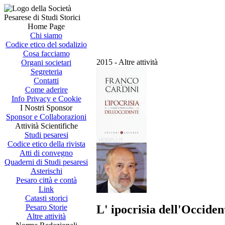
Home Page
Chi siamo
Codice etico del sodalizio
Cosa facciamo
2015 - Altre attività
Organi societari
Segreteria
Contatti
Come aderire
Info Privacy e Cookie
I Nostri Sponsor
Sponsor e Collaborazioni
Attività Scientifiche
Studi pesaresi
Codice etico della rivista
Atti di convegno
Quaderni di Studi pesaresi
Asterischi
Pesaro città e contà
Link
Catasti storici
L' ipocrisia dell'Occidente
Pesaro Storie
Altre attività