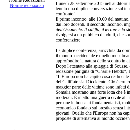
Norme Redazionali
Lunedì 28 settembre 2015 nell'auditorium
Norme redazionali
tenuto una duplice conversazione sul tem
confronto"
Il primo incontro, alle 10,00 del mattino, 
dai loro docenti. Il secondo incontro, im
dell'Occidente. Il califfo, il terrore e la s
rivolgersi a un pubblico di adulti, che so
conferenziere.
La duplice conferenza, arricchita da dom
il mondo occidentale e quello musulmano,
approfondire la natura dello scontro in at
Dopo l'attentato alla spiaggia di Sousse,
redazione parigina di "Charlie Hebdo", Fr
"L'Europa non ha capito cosa realmente 
del Califfato sia l'Occidente. Ciò è errat
maggior parte delle vittime sono infatti 
Somalia mostrano una forte lotta che è in co
moderati. È in atto una guerra civile all
persone in bocca ai fondamentalisti, mol
economico fondato sul prestito senza inte
giovani. Quello che l'Europa non ha capi
proposte di alternativa al mondo occiden