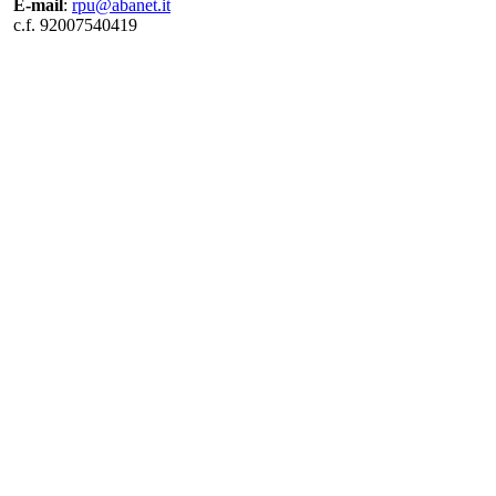
E-mail
:
rpu@abanet.it
c.f. 92007540419