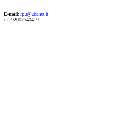
E-mail
:
rpu@abanet.it
c.f. 92007540419