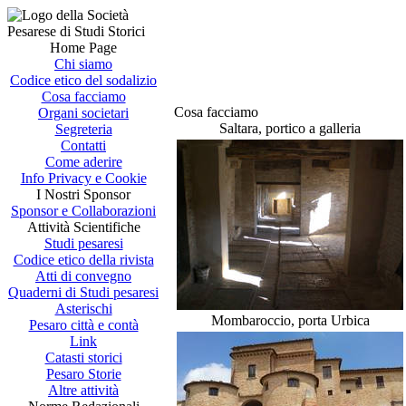
Home Page
Chi siamo
Codice etico del sodalizio
Cosa facciamo
Cosa facciamo
Organi societari
Saltara, portico a galleria
Segreteria
Contatti
Come aderire
Info Privacy e Cookie
I Nostri Sponsor
Sponsor e Collaborazioni
Attività Scientifiche
Studi pesaresi
Codice etico della rivista
Atti di convegno
Quaderni di Studi pesaresi
Asterischi
Mombaroccio, porta Urbica
Pesaro città e contà
Link
Catasti storici
Pesaro Storie
Altre attività