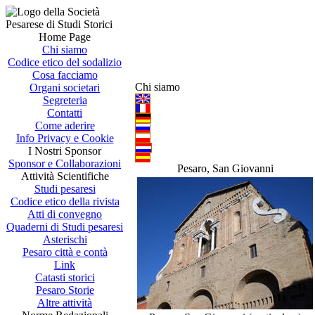
Home Page
Chi siamo
Codice etico del sodalizio
Cosa facciamo
Chi siamo
Organi societari
Segreteria
Contatti
Come aderire
Info Privacy e Cookie
I Nostri Sponsor
Sponsor e Collaborazioni
Pesaro, San Giovanni
Attività Scientifiche
Studi pesaresi
Codice etico della rivista
Atti di convegno
Quaderni di Studi pesaresi
Asterischi
Pesaro città e contà
Link
Catasti storici
Pesaro Storie
Altre attività