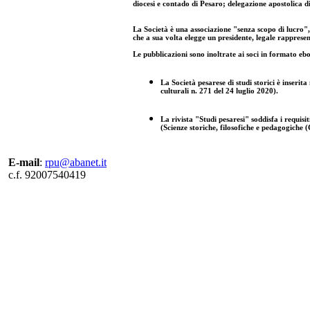
diocesi e contado di Pesaro; delegazione apostolica di
La Società è una associazione "senza scopo di lucro", a
che a sua volta elegge un presidente, legale rappresenta
Le pubblicazioni sono inoltrate ai soci in formato eb
La Società pesarese di studi storici è inserita 
culturali n. 271 del 24 luglio 2020).
La rivista "Studi pesaresi" soddisfa i requisiti 
(Scienze storiche, filosofiche e pedagogiche (
E-mail
:
rpu@abanet.it
c.f. 92007540419