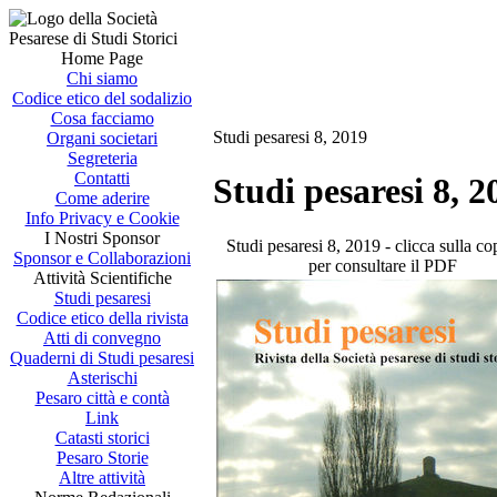
Home Page
Chi siamo
Codice etico del sodalizio
Cosa facciamo
Studi pesaresi 8, 2019
Organi societari
Segreteria
Contatti
Studi pesaresi 8, 2
Come aderire
Info Privacy e Cookie
I Nostri Sponsor
Studi pesaresi 8, 2019 - clicca sulla co
Sponsor e Collaborazioni
per consultare il PDF
Attività Scientifiche
Studi pesaresi
Codice etico della rivista
Atti di convegno
Quaderni di Studi pesaresi
Asterischi
Pesaro città e contà
Link
Catasti storici
Pesaro Storie
Altre attività