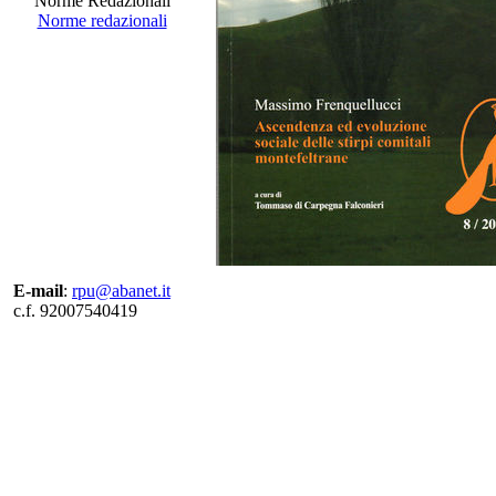
Norme Redazionali
Norme redazionali
E-mail
:
rpu@abanet.it
c.f. 92007540419