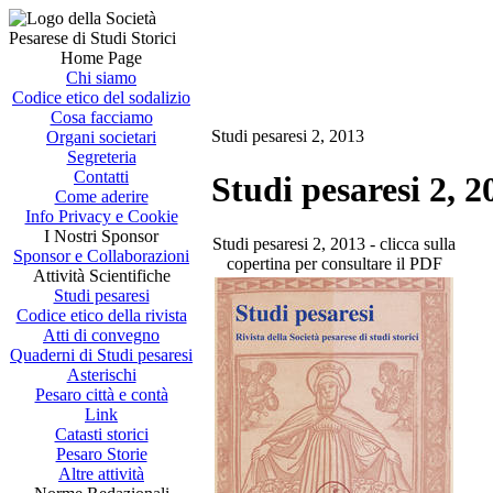
Home Page
Chi siamo
Codice etico del sodalizio
Cosa facciamo
Studi pesaresi 2, 2013
Organi societari
Segreteria
Contatti
Studi pesaresi 2, 2
Come aderire
Info Privacy e Cookie
I Nostri Sponsor
Studi pesaresi 2, 2013 - clicca sulla
Sponsor e Collaborazioni
copertina per consultare il PDF
Attività Scientifiche
Studi pesaresi
Codice etico della rivista
Atti di convegno
Quaderni di Studi pesaresi
Asterischi
Pesaro città e contà
Link
Catasti storici
Pesaro Storie
Altre attività