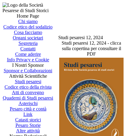
Home Page
Chi siamo
Codice etico del sodalizio
Cosa facciamo
Studi pesaresi 12, 2024
Organi societari
Studi pesaresi 12, 2024 - clicca
Segreteria
sulla copertina per consultare il
Contatti
PDF
Come aderire
Info Privacy e Cookie
I Nostri Sponsor
Sponsor e Collaborazioni
Attività Scientifiche
Studi pesaresi
Codice etico della rivista
Atti di convegno
Quaderni di Studi pesaresi
Asterischi
Pesaro città e contà
Link
Catasti storici
Pesaro Storie
Altre attività