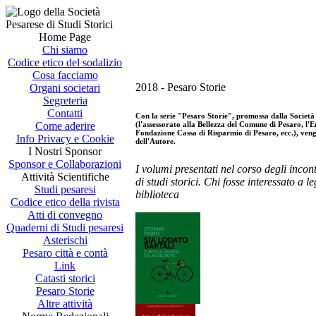
Home Page
Chi siamo
Codice etico del sodalizio
Cosa facciamo
2018 - Pesaro Storie
Organi societari
Segreteria
Contatti
Con la serie "Pesaro Storie", promossa dalla Società p
(l'assessorato alla Bellezza del Comune di Pesaro, l'E
Come aderire
Fondazione Cassa di Risparmio di Pesaro, ecc.), vengo
Info Privacy e Cookie
dell'Autore.
I Nostri Sponsor
Sponsor e Collaborazioni
I volumi presentati nel corso degli incon
Attività Scientifiche
di studi storici. Chi fosse interessato a l
Studi pesaresi
biblioteca
Codice etico della rivista
Atti di convegno
Quaderni di Studi pesaresi
Asterischi
Pesaro città e contà
Link
Catasti storici
Pesaro Storie
Altre attività