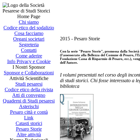
Home Page
Chi siamo
Codice etico del sodalizio
Cosa facciamo
2015 - Pesaro Storie
Organi societari
Segreteria
Contatti
Con la serie "Pesaro Storie", promossa dalla Società p
(l'assessorato alla Bellezza del Comune di Pesaro, l'E
Come aderire
Fondazione Cassa di Risparmio di Pesaro, ecc.), vengo
Info Privacy e Cookie
dell'Autore.
I Nostri Sponsor
Sponsor e Collaborazioni
I volumi presentati nel corso degli incon
Attività Scientifiche
di studi storici. Chi fosse interessato a l
Studi pesaresi
biblioteca
Codice etico della rivista
Atti di convegno
Quaderni di Studi pesaresi
Asterischi
Pesaro città e contà
Link
Catasti storici
Pesaro Storie
Altre attività