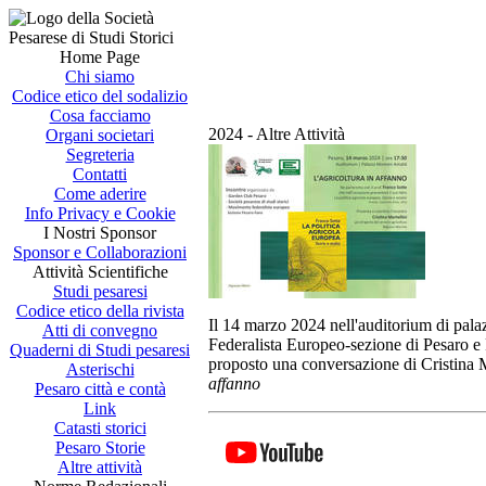
Home Page
Chi siamo
Codice etico del sodalizio
Cosa facciamo
2024 - Altre Attività
Organi societari
Segreteria
Contatti
Come aderire
Info Privacy e Cookie
I Nostri Sponsor
Sponsor e Collaborazioni
Attività Scientifiche
Studi pesaresi
Codice etico della rivista
Il 14 marzo 2024 nell'auditorium di pal
Atti di convegno
Federalista Europeo-sezione di Pesaro e F
Quaderni di Studi pesaresi
proposto una conversazione di Cristina M
Asterischi
affanno
Pesaro città e contà
Link
Catasti storici
Pesaro Storie
Altre attività