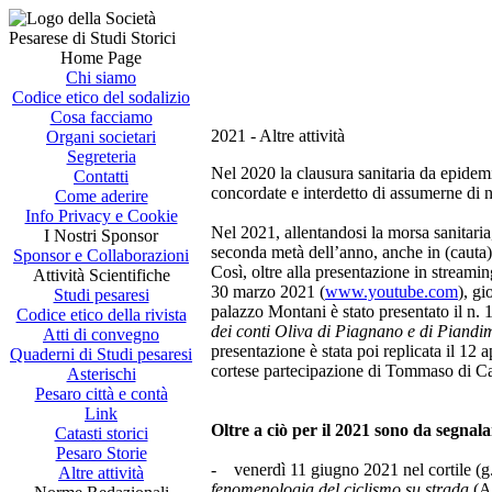
Home Page
Chi siamo
Codice etico del sodalizio
Cosa facciamo
2021 - Altre attività
Organi societari
Segreteria
Nel 2020 la clausura sanitaria da epidemi
Contatti
concordate e interdetto di assumerne di 
Come aderire
Info Privacy e Cookie
Nel 2021, allentandosi la morsa sanitaria
I Nostri Sponsor
seconda metà dell’anno, anche in (cauta)
Sponsor e Collaborazioni
Così, oltre alla presentazione in streamin
Attività Scientifiche
30 marzo 2021 (
www.youtube.com
), g
Studi pesaresi
palazzo Montani è stato presentato il n. 
Codice etico della rivista
dei conti Oliva di Piagnano e di Piandim
Atti di convegno
presentazione è stata poi replicata il 12 
Quaderni di Studi pesaresi
cortese partecipazione di Tommaso di Ca
Asterischi
Pesaro città e contà
Link
Oltre a ciò per il 2021 sono da segnala
Catasti storici
Pesaro Storie
- venerdì 11 giugno 2021 nel cortile (g.
Altre attività
fenomenologia del ciclismo su strada
(Ar