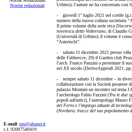
Norme Redazionali
Urbino); l’autore ne ha conversato con S
Norme redazionali
- giovedì 1° luglio 2021 nel cortile (g.
numero della nuova collana societaria “A
Il primo volume della serie reca
Discorso
roveresca detto Volterrano
, di Claudio G
(Università di Urbino); il volume è consul
“Asterischi”.
- sabato 11 dicembre 2021 presso villa 
delle Fabbrecce, 29) il Garden club Pesar
l’arch. Franco Panzini a presentare il su
nel XX
secolo (DeriveApprodi 2021, pp.
- sempre sabato 11 dicembre – in divers
collaborazione con la Società pesarese di 
palazzo Montani un incontro sul tema
I 
l’archeologo Fabio Fazzini (
Tra le due sp
popoli adriatici
), l’antropologo Mauro Fi
del Ferro e l’impiego attuale di tecnolog
(
Novilara: tracce del suo popolamento d
E-mail
:
rpu@abanet.it
c.f. 92007540419